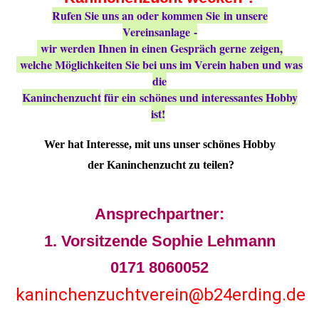
Rufen Sie uns an oder kommen Sie in unsere
Vereinsanlage -
wir werden Ihnen in einen Gespräch gerne zeigen,
welche Möglichkeiten Sie bei uns im Verein haben und was
die
Kaninchenzucht
für ein schönes und interessantes Hobby
ist!
Wer hat Interesse, mit uns unser schönes Hobby
der Kaninchenzucht zu teilen?
Ansprechpartner:
1. Vorsitzende Sophie Lehmann
0171 8060052
kaninchenzuchtverein@b24erding.de