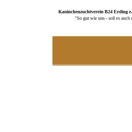
Kaninchenzuchtverein B24 Erding e
"So gut wie uns - soll es auch un
Startseite
Aktuelles
Über uns
Vorstandschaft
Termine
Züchter-Rassen